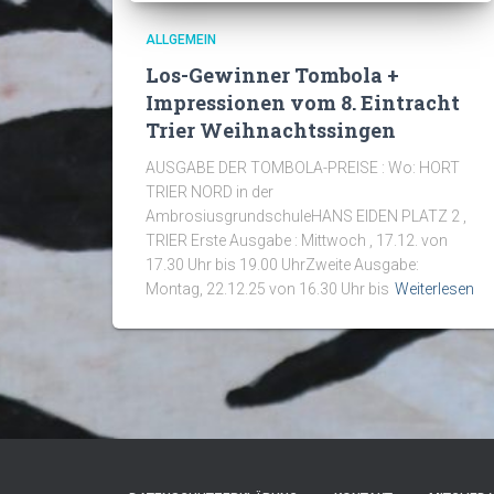
ALLGEMEIN
Los-Gewinner Tombola +
Impressionen vom 8. Eintracht
Trier Weihnachtssingen
AUSGABE DER TOMBOLA-PREISE : Wo: HORT
TRIER NORD in der
AmbrosiusgrundschuleHANS EIDEN PLATZ 2 ,
TRIER Erste Ausgabe : Mittwoch , 17.12. von
17.30 Uhr bis 19.00 UhrZweite Ausgabe:
Montag, 22.12.25 von 16.30 Uhr bis
Weiterlesen