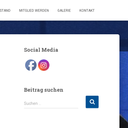
STAND
MITGLIED WERDEN
GALERIE
KONTAKT
Social Media
Beitrag suchen
S
Suchen …
u
c
h
e