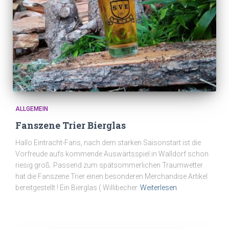
ALLGEMEIN
Fanszene Trier Bierglas
Hallo Eintracht-Fans, nach dem starken Saisonstart ist die
Vorfreude aufs kommende Auswärtsspiel in Walldorf schon
riesig groß. Passend zum spätsommerlichen Traumwetter
hat die Fanszene Trier einen besonderen Merchandise Artikel
bereitgestellt ! Ein Bierglas ( Willibecher
Weiterlesen