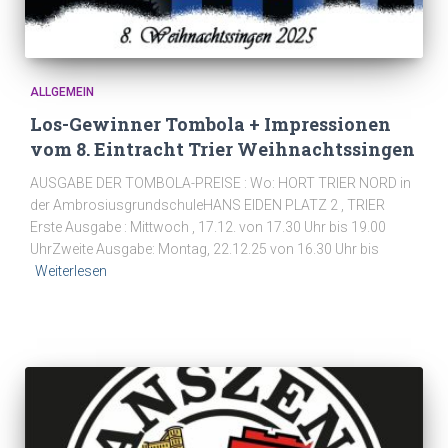
ALLGEMEIN
Los-Gewinner Tombola + Impressionen
vom 8. Eintracht Trier Weihnachtssingen
AUSGABE DER TOMBOLA-PREISE : Wo: HORT TRIER NORD in
der AmbrosiusgrundschuleHANS EIDEN PLATZ 2 , TRIER
Erste Ausgabe : Mittwoch , 17.12. von 17.30 Uhr bis 19.00
UhrZweite Ausgabe: Montag, 22.12.25 von 16.30 Uhr bis
Weiterlesen