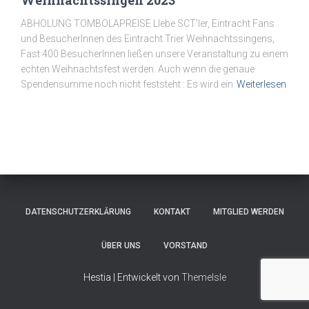
ABHOLUNG TOMBOLAPREISE LIebe SCT’ler, Eintracht Fans
und BesucherInnen des Eintracht Trier Weihnachtssingens,
Fast 400 BesucherInnen ließen unsere Veranstaltung zu einem
echten Weihnachtsfest werden. Auch wenn die genaue
Spendensumme noch nicht feststeht : Es wird ein
Weiterlesen
DATENSCHUTZERKLÄRUNG
KONTAKT
MITGLIED WERDEN
ÜBER UNS
VORSTAND
Hestia | Entwickelt von
ThemeIsle