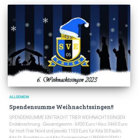
ALLGEMEIN
Spendensumme Weihnachtssingen!!
SPENDENSUMME EINTRACHT TRIER WEIHNACHTSSINGEN
Endabrechnung : Gesamtgewinn : 6920 Euro ! Also 3460 Euro
für Hort-Trier Nord und jeweils 1153 Euro für Kita St.Paulin,
Kita St. Bonifatius und Kita Sonnengarten ! ÜBERRAGEND !