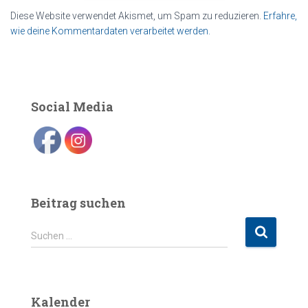
Diese Website verwendet Akismet, um Spam zu reduzieren.
Erfahre,
wie deine Kommentardaten verarbeitet werden.
Social Media
Beitrag suchen
S
Suchen …
u
c
h
e
Kalender
n