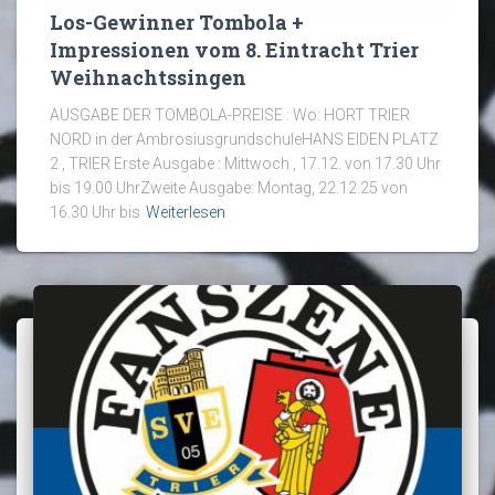
Los-Gewinner Tombola +
Impressionen vom 8. Eintracht Trier
Weihnachtssingen
AUSGABE DER TOMBOLA-PREISE : Wo: HORT TRIER
NORD in der AmbrosiusgrundschuleHANS EIDEN PLATZ
2 , TRIER Erste Ausgabe : Mittwoch , 17.12. von 17.30 Uhr
bis 19.00 UhrZweite Ausgabe: Montag, 22.12.25 von
16.30 Uhr bis
Weiterlesen