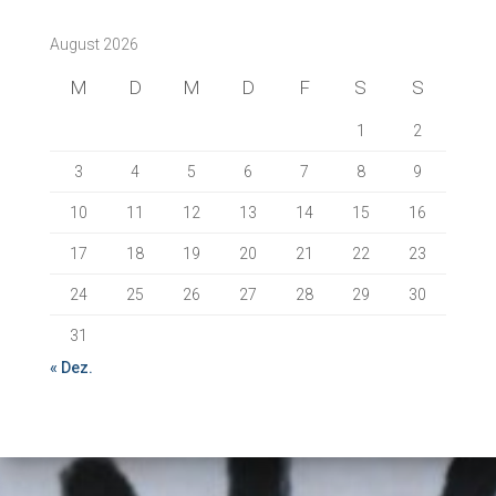
n
August 2026
a
c
M
D
M
D
F
S
S
h
:
1
2
3
4
5
6
7
8
9
10
11
12
13
14
15
16
17
18
19
20
21
22
23
24
25
26
27
28
29
30
31
« Dez.