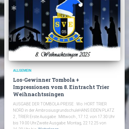
ALLGEMEIN
Los-Gewinner Tombola +
Impressionen vom 8. Eintracht Trier
Weihnachtssingen
AUSGABE DER TOMBOLA-PREISE : Wo: HORT TRIER
NORD in der AmbrosiusgrundschuleHANS EIDEN PLATZ
2 , TRIER Erste Ausgabe : Mittwoch , 17.12. von 17.30 Uhr
bis 19.00 UhrZweite Ausgabe: Montag, 22.12.25 von