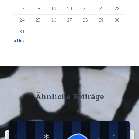
17
18
19
20
21
22
23
24
25
26
27
28
29
30
31
« Dez.
Ähnliche Beiträge