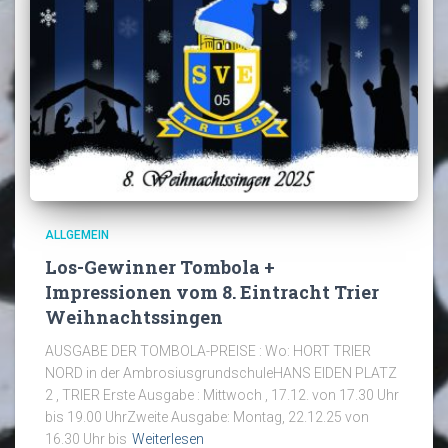
ALLGEMEIN
Los-Gewinner Tombola +
Impressionen vom 8. Eintracht Trier
Weihnachtssingen
AUSGABE DER TOMBOLA-PREISE : Wo: HORT TRIER
NORD in der AmbrosiusgrundschuleHANS EIDEN PLATZ
2 , TRIER Erste Ausgabe : Mittwoch , 17.12. von 17.30 Uhr
bis 19.00 UhrZweite Ausgabe: Montag, 22.12.25 von
16.30 Uhr bis
Weiterlesen