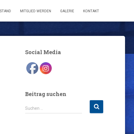
STAND
MITGLIED WERDEN
GALERIE
KONTAKT
Social Media
Beitrag suchen
S
Suchen …
u
c
h
e