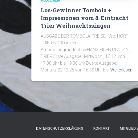
ALLGEMEIN
Los-Gewinner Tombola +
Impressionen vom 8. Eintracht
Trier Weihnachtssingen
AUSGABE DER TOMBOLA-PREISE : Wo: HORT
TRIER NORD in der
AmbrosiusgrundschuleHANS EIDEN PLATZ 2 ,
TRIER Erste Ausgabe : Mittwoch , 17.12. von
17.30 Uhr bis 19.00 UhrZweite Ausgabe:
Montag, 22.12.25 von 16.30 Uhr bis
Weiterlesen
DATENSCHUTZERKLÄRUNG
KONTAKT
MITGLIED