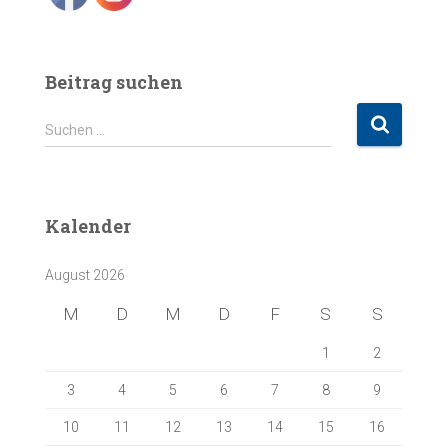
Beitrag suchen
S
Suchen …
u
c
h
e
Kalender
n
n
August 2026
a
c
M
D
M
D
F
S
S
h
:
1
2
3
4
5
6
7
8
9
10
11
12
13
14
15
16