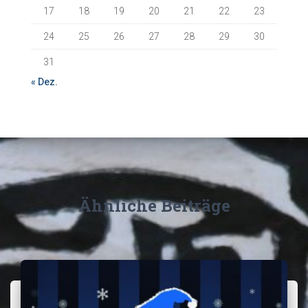
17
18
19
20
21
22
23
24
25
26
27
28
29
30
31
« Dez.
Ähnliche Beiträge