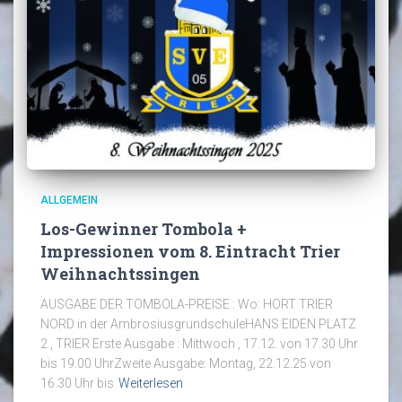
ALLGEMEIN
Los-Gewinner Tombola +
Impressionen vom 8. Eintracht Trier
Weihnachtssingen
AUSGABE DER TOMBOLA-PREISE : Wo: HORT TRIER
NORD in der AmbrosiusgrundschuleHANS EIDEN PLATZ
2 , TRIER Erste Ausgabe : Mittwoch , 17.12. von 17.30 Uhr
bis 19.00 UhrZweite Ausgabe: Montag, 22.12.25 von
16.30 Uhr bis
Weiterlesen