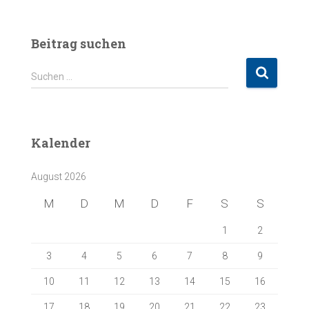
Beitrag suchen
S
Suchen …
u
c
h
e
Kalender
n
n
August 2026
a
c
M
D
M
D
F
S
S
h
:
1
2
3
4
5
6
7
8
9
10
11
12
13
14
15
16
17
18
19
20
21
22
23