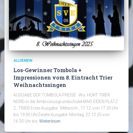
ALLGEMEIN
Los-Gewinner Tombola +
Impressionen vom 8. Eintracht Trier
Weihnachtssingen
AUSGABE DER TOMBOLA-PREISE : Wo: HORT TRIER
NORD in der AmbrosiusgrundschuleHANS EIDEN PLATZ
2 , TRIER Erste Ausgabe : Mittwoch , 17.12. von 17.30 Uhr
bis 19.00 UhrZweite Ausgabe: Montag, 22.12.25 von
16.30 Uhr bis
Weiterlesen