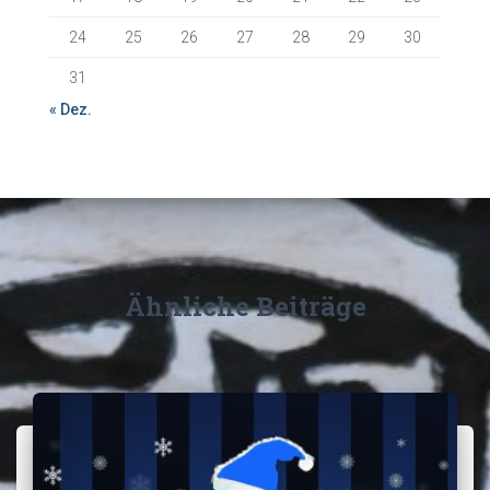
24
25
26
27
28
29
30
31
« Dez.
Ähnliche Beiträge